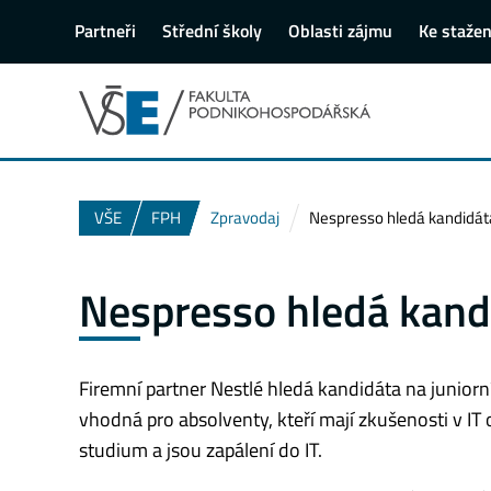
Partneři
Střední školy
Oblasti zájmu
Ke stažen
VŠE
FPH
Zpravodaj
Nespresso hledá kandidáta 
Nespresso hledá kandid
Firemní partner Nestlé hledá kandidáta na juniorní f
vhodná pro absolventy, kteří mají zkušenosti v IT 
studium a jsou zapálení do IT.