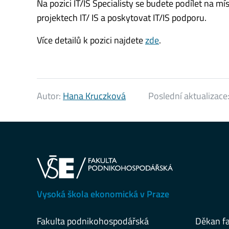
Na pozici IT/IS Specialisty se budete podílet na mí
projektech IT/ IS a poskytovat IT/IS podporu.
Více detailů k pozici najdete
zde
.
Autor:
Hana Kruczková
Poslední aktualizace
Vysoká škola ekonomická v Praze
Fakulta podnikohospodářská
Děkan fa