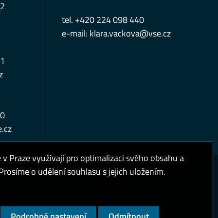
12
tel. +420 224 098 440
e-mail:
klara.vackova@vse.cz
11
z
10
.cz
 Praze využívají pro optimalizaci svého obsahu a
rosíme o udělení souhlasu s jejich uložením.
sobních údajů
Přístupnost webu
Vysoký kontrast
Podrobné nastavení
Odmítnout