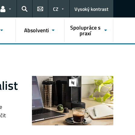
CZ
Vysoký kontrast
Odkazy pro uživatele
Hledat
Spolupráce s
Absolventi
praxí
list
e
čit