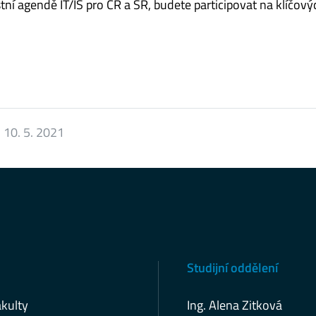
stní agendě IT/IS pro ČR a SR, budete participovat na klíčový
:
10. 5. 2021
Studijní oddělení
kulty
Ing. Alena Zitková