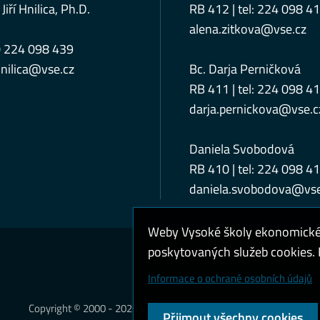
 Jiří Hnilica, Ph.D.
RB 412 | tel: 224 098 4
alena.zitkova@vse.cz
0 224 098 439
nilica@vse.cz
Bc. Darja Perničková
RB 411 | tel: 224 098 4
darja.pernickova@vse.c
Daniela Svobodová
RB 410 | tel: 224 098 4
daniela.svobodova@vse
Weby Vysoké školy ekonomické v
poskytovaných služeb cookies. P
Cookies a ochrana o
Informace o ochraně osobních údajů
Copyright © 2000 - 2026 Vysoká škola ekonomická v Praze
Přijmout všechny cookies