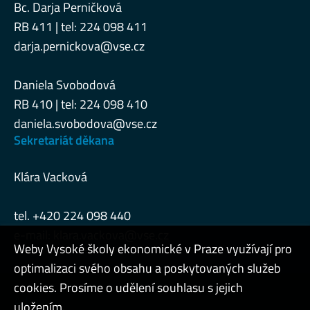
Bc. Darja Perničková
RB 411 | tel: 224 098 411
darja.pernickova@vse.cz
Daniela Svobodová
RB 410 | tel: 224 098 410
daniela.svobodova@vse.cz
Sekretariát děkana
Klára Vacková
tel. +420 224 098 440
e-mail:
klara.vackova@vse.cz
Weby Vysoké školy ekonomické v Praze využívají pro
optimalizaci svého obsahu a poskytovaných služeb
cookies. Prosíme o udělení souhlasu s jejich
Admin
uložením.