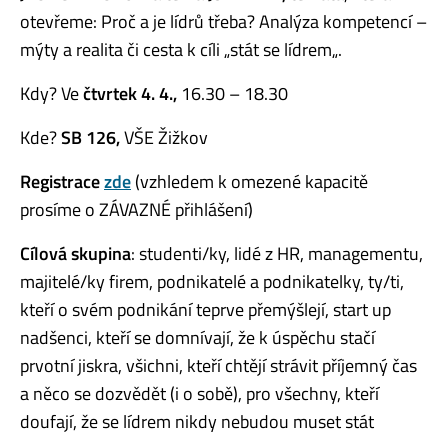
otevřeme: Proč a je lídrů třeba? Analýza kompetencí –
mýty a realita či cesta k cíli „stát se lídrem„.
Kdy? Ve
č
tvrtek
4. 4.,
16.30 – 18.30
Kde?
SB 126,
VŠE Žižkov
Registrace
zde
(vzhledem k omezené kapacitě
prosíme o ZÁVAZNÉ přihlášení)
Cílová skupina
: studenti/ky, lidé z HR, managementu,
majitelé/ky firem, podnikatelé a podnikatelky, ty/ti,
kteří o svém podnikání teprve přemýšlejí, start up
nadšenci, kteří se domnívají, že k úspěchu stačí
prvotní jiskra, všichni, kteří chtějí strávit příjemný čas
a něco se dozvědět (i o sobě), pro všechny, kteří
doufají, že se lídrem nikdy nebudou muset stát