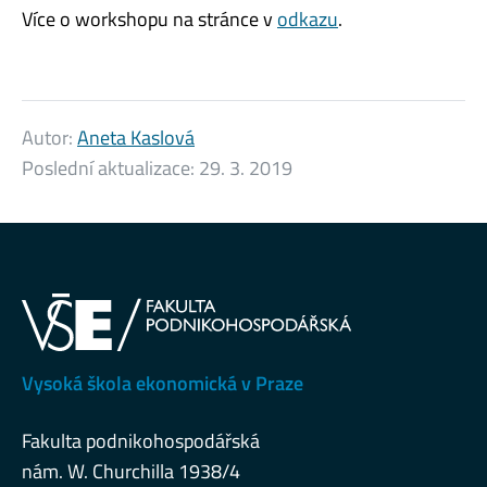
Více o workshopu na stránce v
odkazu
.
Autor:
Aneta Kaslová
Poslední aktualizace:
29. 3. 2019
Vysoká škola ekonomická v Praze
Fakulta podnikohospodářská
nám. W. Churchilla 1938/4