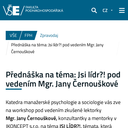
CZ
Hledat
VŠE
FPH
Zpravodaj
Přednáška na téma: Jsi lídr?! pod vedením Mgr. Jany
Černouškové
Přednáška na téma: Jsi lídr?! pod
vedením Mgr. Jany Černouškové
Katedra manažerské psychologie a sociologie vás zve
na workshop pod vedením zkušené lektorky
Mgr. Jany Černouškové,
konzultantky a mentorky v
JKONCEPT s.r.o. na téma
JSI LÍDR?!,
témata, která