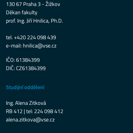
130 67 Praha 3 - Žižkov
Děkan fakulty
prof. Ing. Jiří Hnilica, Ph.D.
tel. +420 224 098 439
e-mail:
hnilica@vse.cz
IČO: 61384399
DIČ: CZ61384399
Studijní oddělení
Ing. Alena Zitková
RB 412 | tel: 224 098 412
alena.zitkova@vse.cz