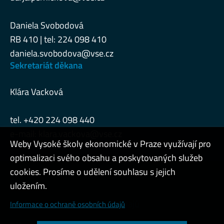
Daniela Svobodová
RB 410 | tel: 224 098 410
daniela.svobodova@vse.cz
Sekretariát děkana
Klára Vacková
tel. +420 224 098 440
e-mail:
klara.vackova@vse.cz
Weby Vysoké školy ekonomické v Praze využívají pro
optimalizaci svého obsahu a poskytovaných služeb
cookies. Prosíme o udělení souhlasu s jejich
Admin
uložením.
Cookies a ochrana osobních údajů
Informace o ochraně osobních údajů