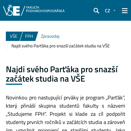
CZ
Hledat
VŠE
FPH
Zpravodaj
Najdi svého Parťáka pro snazší začátek studia na VŠE
Najdi svého Parťáka pro snazší
začátek studia na VŠE
Novinkou pro nastupující prváky je program „Parťák“,
který přináší skupina studentů fakulty s názvem
„Studujeme FPH“. Projekt si klade za cíl podpořit
studenty prvních ročníků v začátcích studia a zároveň
jim umožnit propojení se staršími studenty. Jako