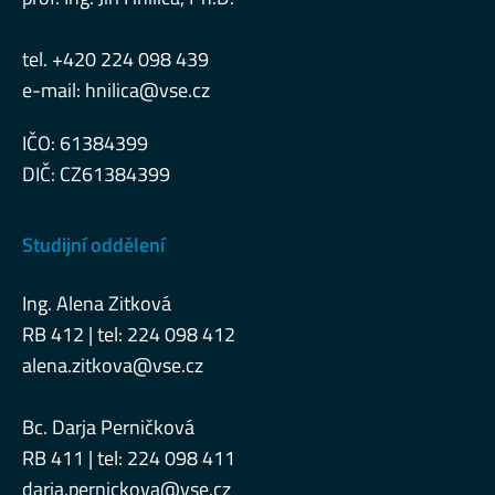
tel. +420 224 098 439
e-mail:
hnilica@vse.cz
IČO: 61384399
DIČ: CZ61384399
Studijní oddělení
Ing. Alena Zitková
RB 412 | tel: 224 098 412
alena.zitkova@vse.cz
Bc. Darja Perničková
RB 411 | tel: 224 098 411
darja.pernickova@vse.cz