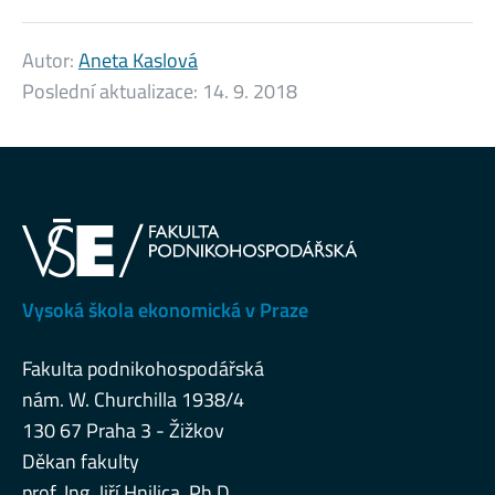
Autor:
Aneta Kaslová
Poslední aktualizace:
14. 9. 2018
Vysoká škola ekonomická v Praze
Fakulta podnikohospodářská
nám. W. Churchilla 1938/4
130 67 Praha 3 - Žižkov
Děkan fakulty
prof. Ing. Jiří Hnilica, Ph.D.