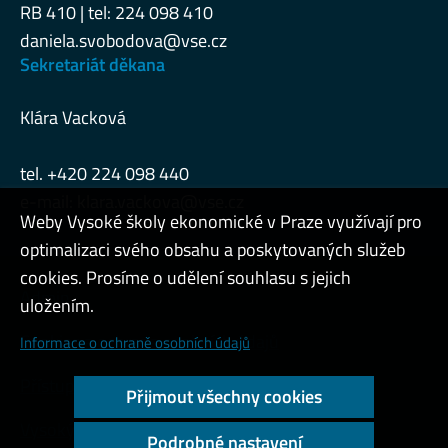
RB 410 | tel: 224 098 410
daniela.svobodova@vse.cz
Sekretariát děkana
Klára Vacková
tel. +420 224 098 440
e-mail:
klara.vackova@vse.cz
Weby Vysoké školy ekonomické v Praze využívají pro
optimalizaci svého obsahu a poskytovaných služeb
cookies. Prosíme o udělení souhlasu s jejich
Admin
uložením.
Cookies a ochrana osobních údajů
Informace o ochraně osobních údajů
Přístupnost webu
Přijmout všechny cookies
Vysoký kontrast
Podrobné nastavení