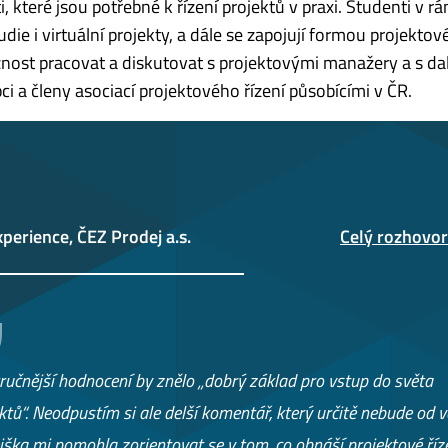
, které jsou potřebné k řízení projektů v praxi. Studenti v r
udie i virtuální projekty, a dále se zapojují formou projektov
nost pracovat a diskutovat s projektovými manažery a s da
i a členy asociací projektového řízení působícími v ČR.
perience, ČEZ Prodej a.s.
Celý rozhovor
ručnější hodnocení by znělo „dobrý základ pro vstup do světa
ktů“. Neodpustím si ale delší komentář, který určitě nebude od vě
jška mi pomohla zorientovat se v tom, co obnáší projektové říze