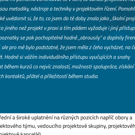
jsou metodiky, nástroje a techniky v projektovém řízení. Pomohl
ké uvědomit si, že to, co jsem do té doby znala jako „školní proj
co jiného než projekt v praxi a tím pádem vyžaduje i jiný přístup
poznatky se pak pochopitelně hodně „obrousily“ a doplnily fire
, ale pro mě bylo podstatné, že jsem měla z čeho vycházet, na 
t. Hodně si vážím individuálního přístupu vyučujících a snahy
t během kurzů co nejvíc znalostí, možnosti spolupráce, získání
h kontaktů, přátel a příležitostí během studia.
třední a široké uplatnění na různých pozicích napříč obory a
ojektového týmu, vedoucího projektové skupiny, projektové
ojektové kanceláři.