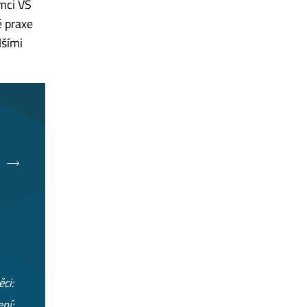
ámci VS
é praxe
lšími
ci:
ní;