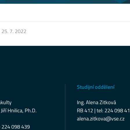
:
25. 7. 2022
Studijní oddělení
kulty
Ing. Alena Zitková
 Jiří Hnilica, Ph.D.
RB 412 | tel: 224 098 4
alena.zitkova@vse.cz
0 224 098 439