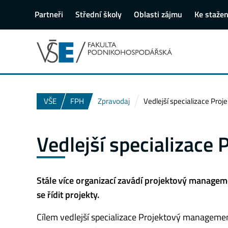
Partneři
Střední školy
Oblasti zájmu
Ke stažen
VŠE
FPH
Zpravodaj
Vedlejší specializace Pr
Vedlejší specializac
Stále více organizací zavádí projektový managem
se řídit projekty.
Cílem vedlejší specializace Projektový managemen