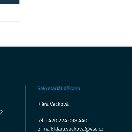
Sekretariát děkana
Klára Vacková
12
tel. +420 224 098 440
e-mail:
klara.vackova@vse.cz