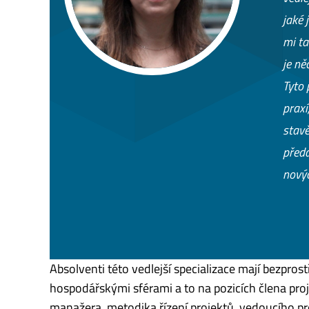
jaké 
mi ta
je ně
Tyto 
praxí
stavě
předa
novýc
Absolventi této vedlejší specializace mají bezpros
hospodářskými sférami a to na pozicích člena pr
manažera, metodika řízení projektů, vedoucího pr