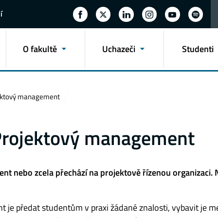
í
O fakultě
Uchazeči
Studenti
ojektový management
e Projektový management
ent nebo zcela přechází na projektově řízenou organizaci. 
t je předat studentům v praxi žádané znalosti, vybavit je 