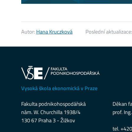
Autor:
Hana Kruczková
Poslední aktualizace
Vysoká škola ekonomická v Praze
Fakulta podnikohospodářská
Děkan fa
nám. W. Churchilla 1938/4
prof. Ing.
130 67 Praha 3 - Žižkov
tel. +42