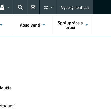
CZ
Vysoký kontrast
Odkazy pro uživatele
Hledat
Spolupráce s
Absolventi
praxí
Naučte
metodami,