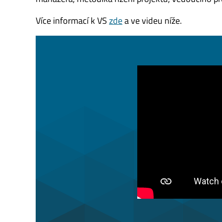
Více informací k VS
zde
a ve videu níže.