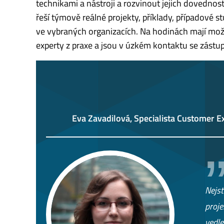
technikami a nástroji a rozvinout jejich dovednosti
řeší týmově reálné projekty, příklady, případové st
ve vybraných organizacích. Na hodinách mají mož
experty z praxe a jsou v úzkém kontaktu se zástupc
Eva Zavadilová, Specialista Customer Ex
Nejst
proje
vedle