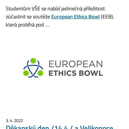
Studentům VŠE se nabízí jedinečná příležitost
zúčastnit se soutěže
European Ethics Bowl
(EEB),
která probíhá pod …
3. 4. 2022
Děkanský den /14.4./ a Velikonoce