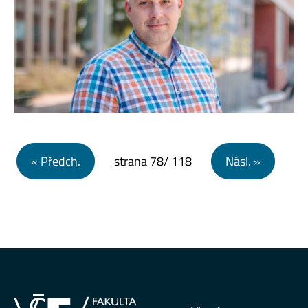
Navigace pro příspěvky
« Předch.
strana
78
/ 118
Násl. »