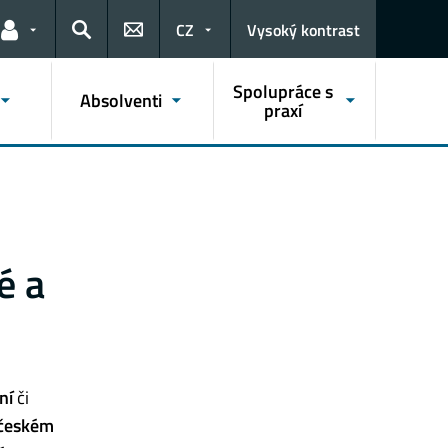
CZ
Vysoký kontrast
Odkazy pro uživatele
Hledat
Spolupráce s
Absolventi
praxí
é a
ní
či
českém