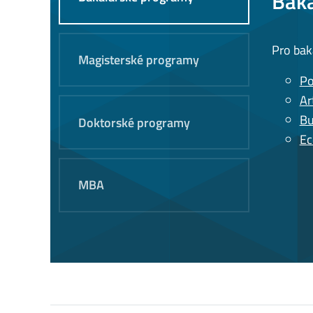
Bak
Pro bak
Magisterské programy
Po
Ar
Bu
Doktorské programy
Ec
MBA