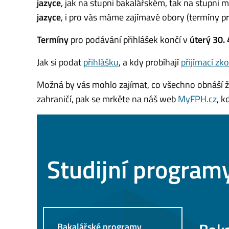
jazyce
, jak na stupni bakalářském, tak na stupni
jazyce
, i pro vás máme zajímavé obory (termíny pr
Termíny
pro podávání přihlášek končí v
úterý 30. 
Jak si podat
přihlášku
, a kdy probíhají
přijímací zk
Možná by vás mohlo zajímat, co všechno obnáší živ
zahraničí, pak se mrkěte na náš web
MyFPH.cz
, k
Studijní program
Bakalářské programy