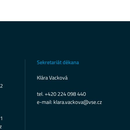
Sekretariát děkana
Klára Vacková
12
tel. +420 224 098 440
e-mail:
klara.vackova@vse.cz
11
z