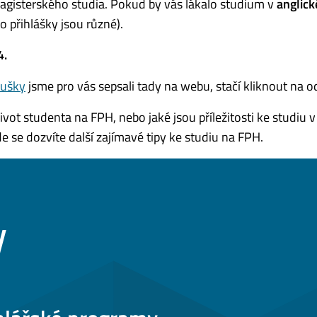
 magisterského studia. Pokud by vás lákalo studium v
anglic
o přihlášky jsou různé).
4.
oušky
jsme pro vás sepsali tady na webu, stačí kliknout na o
ot studenta na FPH, nebo jaké jsou příležitosti ke studiu v
de se dozvíte další zajímavé tipy ke studiu na FPH.
y