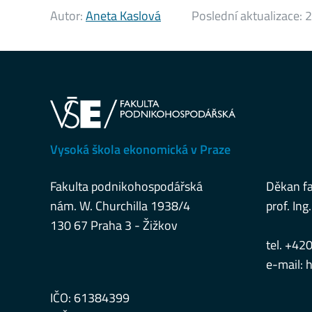
Autor:
Aneta Kaslová
Poslední aktualizace:
2
Vysoká škola ekonomická v Praze
Fakulta podnikohospodářská
Děkan fa
nám. W. Churchilla 1938/4
prof. Ing.
130 67 Praha 3 - Žižkov
tel. +42
e-mail:
h
IČO: 61384399