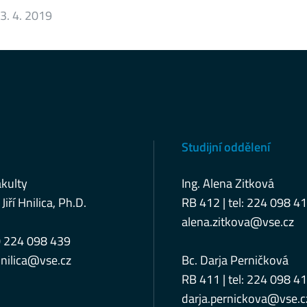
3. 4. 2019
Studijní oddělení
kulty
Ing. Alena Zitková
 Jiří Hnilica, Ph.D.
RB 412 | tel: 224 098 4
alena.zitkova@vse.cz
0 224 098 439
nilica@vse.cz
Bc. Darja Perničková
RB 411 | tel: 224 098 4
darja.pernickova@vse.c