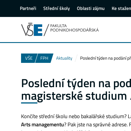
Partneři
Střední školy
Oblasti zájmu
Ke stažen
VŠE
FPH
Aktuality
Poslední týden na podání př
Poslední týden na pod
magisterské studium /
Končíte střední školu nebo bakalářské studium? Lák
Arts
managementu
? Pak jste na správné adrese