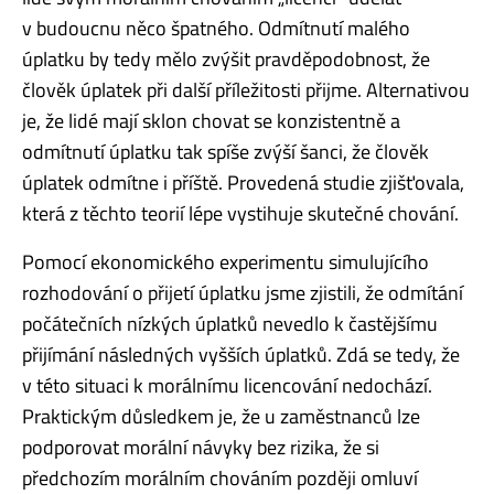
v budoucnu něco špatného. Odmítnutí malého
úplatku by tedy mělo zvýšit pravděpodobnost, že
člověk úplatek při další příležitosti přijme. Alternativou
je, že lidé mají sklon chovat se konzistentně a
odmítnutí úplatku tak spíše zvýší šanci, že člověk
úplatek odmítne i příště. Provedená studie zjišťovala,
která z těchto teorií lépe vystihuje skutečné chování.
Pomocí ekonomického experimentu simulujícího
rozhodování o přijetí úplatku jsme zjistili, že odmítání
počátečních nízkých úplatků nevedlo k častějšímu
přijímání následných vyšších úplatků. Zdá se tedy, že
v této situaci k morálnímu licencování nedochází.
Praktickým důsledkem je, že u zaměstnanců lze
podporovat morální návyky bez rizika, že si
předchozím morálním chováním později omluví