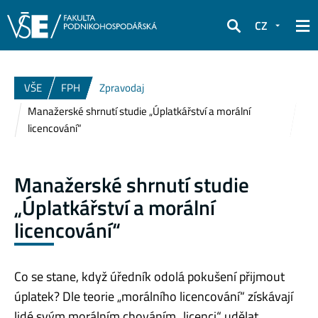
CZ
Hledat
VŠE
FPH
Zpravodaj
Manažerské shrnutí studie „Úplatkářství a morální
licencování“
Manažerské shrnutí studie
„Úplatkářství a morální
licencování“
Co se stane, když úředník odolá pokušení přijmout
úplatek? Dle teorie „morálního licencování“ získávají
lidé svým morálním chováním „licenci“ udělat