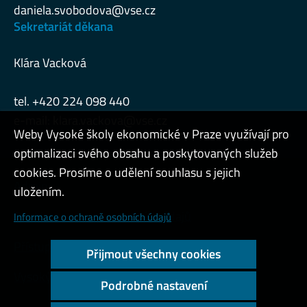
daniela.svobodova@vse.cz
Sekretariát děkana
Klára Vacková
tel. +420 224 098 440
e-mail:
klara.vackova@vse.cz
Weby Vysoké školy ekonomické v Praze využívají pro
optimalizaci svého obsahu a poskytovaných služeb
cookies. Prosíme o udělení souhlasu s jejich
Admin
uložením.
Cookies a ochrana osobních údajů
Informace o ochraně osobních údajů
Přístupnost webu
Přijmout všechny cookies
Vysoký kontrast
Podrobné nastavení